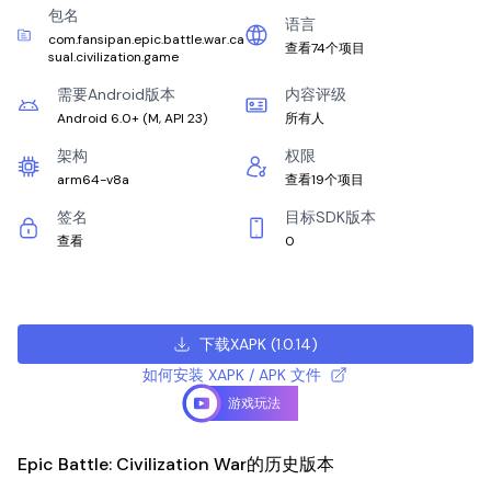
包名
语言
com.fansipan.epic.battle.war.ca
查看74个项目
sual.civilization.game
需要Android版本
内容评级
Android 6.0+
(
M, API 23
)
所有人
架构
权限
arm64-v8a
查看19个项目
签名
目标SDK版本
查看
0
下载XAPK
(
1.0.14
)
如何安装 XAPK / APK 文件
游戏玩法
Epic Battle: Civilization War的历史版本