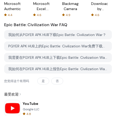
Microsoft
Microsoft
Blackmagic
Downloader
Authenticator
Excel:
Camera
by
Spreadsheets
AFTVnews
4.4
4.6
4.9
4.6
Epic Battle: Civilization War
FAQ
我如何从PGYER APK HUB下载Epic Battle: Civilization War？
PGYER APK HUB上的Epic Battle: Civilization War免费下载吗？
我需要在PGYER APK HUB上下载Epic Battle: Civilization War时需要账户吗？
我如何在PGYER APK HUB上报告Epic Battle: Civilization War的问题？
您觉得这个有用吗
是
否
最受欢迎
YouTube
Google LLC
4.8