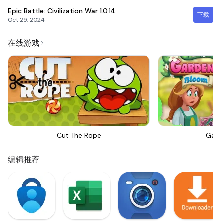
Epic Battle: Civilization War
1.0.14
下载
Oct 29, 2024
在线游戏
Cut The Rope
Gar
编辑推荐