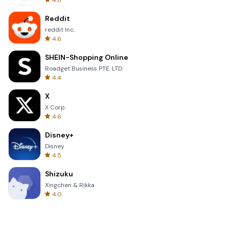
4.8
Reddit
reddit Inc.
4.6
SHEIN-Shopping Online
Roadget Business PTE. LTD.
4.4
X
X Corp.
4.6
Disney+
Disney
4.5
Shizuku
Xingchen & Rikka
4.0