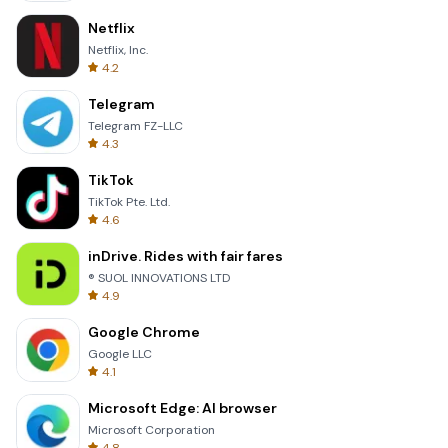
Netflix
Netflix, Inc.
4.2
Telegram
Telegram FZ-LLC
4.3
TikTok
TikTok Pte. Ltd.
4.6
inDrive. Rides with fair fares
® SUOL INNOVATIONS LTD
4.9
Google Chrome
Google LLC
4.1
Microsoft Edge: AI browser
Microsoft Corporation