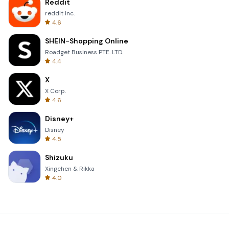
Reddit
reddit Inc.
4.6
SHEIN-Shopping Online
Roadget Business PTE. LTD.
4.4
X
X Corp.
4.6
Disney+
Disney
4.5
Shizuku
Xingchen & Rikka
4.0