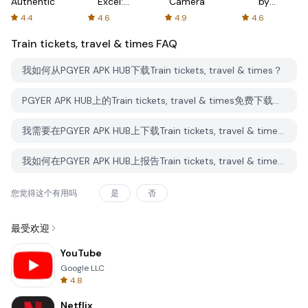
Authenticator
Excel:
Camera
by
Spreadsheets
AFTVnews
4.4
4.6
4.9
4.6
Train tickets, travel & times
FAQ
我如何从PGYER APK HUB下载Train tickets, travel & times？
PGYER APK HUB上的Train tickets, travel & times免费下载吗？
我需要在PGYER APK HUB上下载Train tickets, travel & times时需要账户吗？
我如何在PGYER APK HUB上报告Train tickets, travel & times的问题？
您觉得这个有用吗
是
否
最受欢迎
YouTube
Google LLC
4.8
Netflix