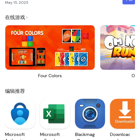
May 15, 2025
在线游戏
Four Colors
Om 
编辑推荐
Microsoft
Microsoft
Blackmagic
Downloader