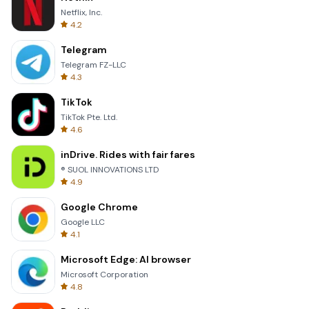
Netflix, Inc.
4.2
Telegram
Telegram FZ-LLC
4.3
TikTok
TikTok Pte. Ltd.
4.6
inDrive. Rides with fair fares
® SUOL INNOVATIONS LTD
4.9
Google Chrome
Google LLC
4.1
Microsoft Edge: AI browser
Microsoft Corporation
4.8