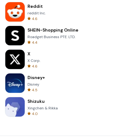
Reddit
reddit Inc.
4.6
SHEIN-Shopping Online
Roadget Business PTE. LTD.
4.4
X
X Corp.
4.6
Disney+
Disney
4.5
Shizuku
Xingchen & Rikka
4.0