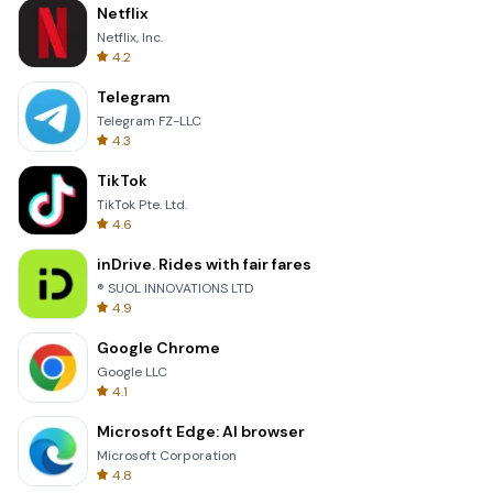
Netflix
Netflix, Inc.
4.2
Telegram
Telegram FZ-LLC
4.3
TikTok
TikTok Pte. Ltd.
4.6
inDrive. Rides with fair fares
® SUOL INNOVATIONS LTD
4.9
Google Chrome
Google LLC
4.1
Microsoft Edge: AI browser
Microsoft Corporation
4.8