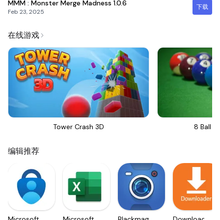
MMM : Monster Merge Madness
1.0.6
下载
Feb 23, 2025
在线游戏
Tower Crash 3D
8 Ball Bi
编辑推荐
Microsoft
Microsoft
Blackmagic
Downloader