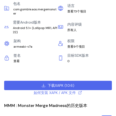
包名
语言
com.gomble.aos.mergemonst
查看73个项目
er
需要Android版本
内容评级
Android 5.1+
(
Lollipop MR1, API
所有人
22
)
架构
权限
armeabi-v7a
查看9个项目
签名
目标SDK版本
查看
0
下载XAPK
(
1.0.6
)
如何安装 XAPK / APK 文件
MMM : Monster Merge Madness的历史版本