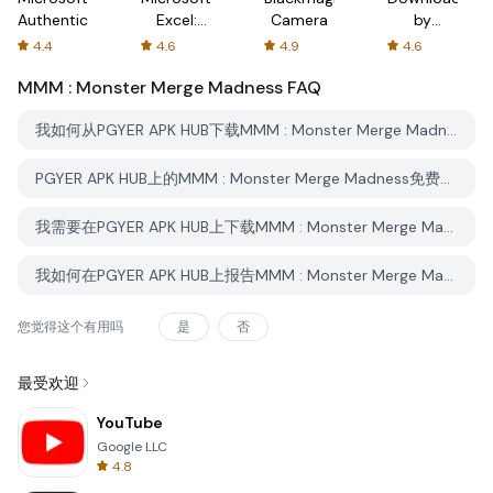
Authenticator
Excel:
Camera
by
Spreadsheets
AFTVnews
4.4
4.6
4.9
4.6
MMM : Monster Merge Madness
FAQ
我如何从PGYER APK HUB下载MMM : Monster Merge Madness？
PGYER APK HUB上的MMM : Monster Merge Madness免费下载吗？
我需要在PGYER APK HUB上下载MMM : Monster Merge Madness时需要账户吗？
我如何在PGYER APK HUB上报告MMM : Monster Merge Madness的问题？
您觉得这个有用吗
是
否
最受欢迎
YouTube
Google LLC
4.8