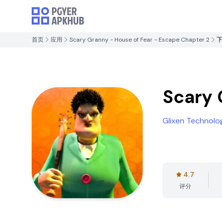
首页
应用
Scary Granny - House of Fear - Escape Chapter 2
Scary 
Glixen Technolo
4.7
评分