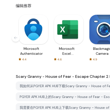
编辑推荐
Microsoft
Microsoft
Blackmagi
Authenticator
Excel:
Camera
Spreadsheets
4.4
4.6
4.9
Scary Granny - House of Fear - Escape Chapter 2
我如何从PGYER APK HUB下载Scary Granny - House of Fea
PGYER APK HUB上的Scary Granny - House of Fear -
我需要在PGYER APK HUB上下载Scary Granny - House of