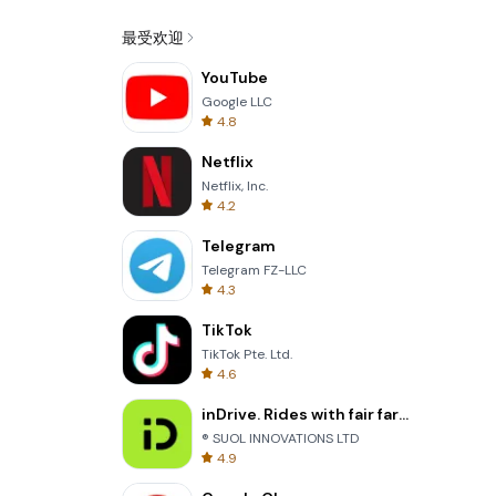
最受欢迎
YouTube
Google LLC
4.8
Netflix
Netflix, Inc.
4.2
Telegram
Telegram FZ-LLC
4.3
TikTok
TikTok Pte. Ltd.
4.6
inDrive. Rides with fair fares
® SUOL INNOVATIONS LTD
4.9