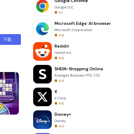
Google Chrome
Google LLC
4.1
Microsoft Edge: AI browser
Microsoft Corporation
4.8
下载
Reddit
reddit Inc.
4.6
SHEIN-Shopping Online
Roadget Business PTE. LTD.
4.4
X
X Corp.
4.6
Disney+
Tower Crash 3D
Disney
4.5