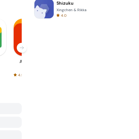
Shizuku
Xingchen & Rikka
4.0
AliExpress
Signal Private
Spotify - Music
Messenger
and Podcasts
4.5
4.3
4.6