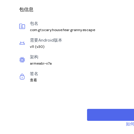
包信息
包名
com.gt.scary.house.fear.granny.escape
需要Android版本
v11
(
v30
)
架构
armeabi-v7a
签名
查看
如何