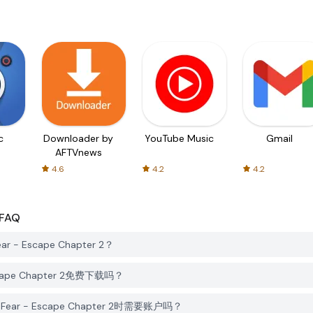
c
Downloader by
YouTube Music
Gmail
AFTVnews
4.6
4.2
4.2
FAQ
r - Escape Chapter 2？
 Escape Chapter 2免费下载吗？
 Fear - Escape Chapter 2时需要账户吗？