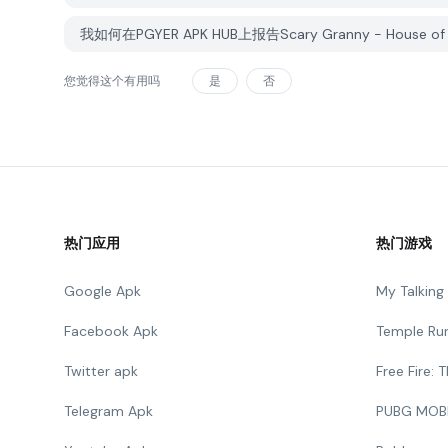
我如何在PGYER APK HUB上报告Scary Granny - House of 
您觉得这个有用吗
是
否
热门应用
热门游戏
Google Apk
My Talkin
Facebook Apk
Temple Ru
Twitter apk
Free Fire:
Telegram Apk
PUBG MOB