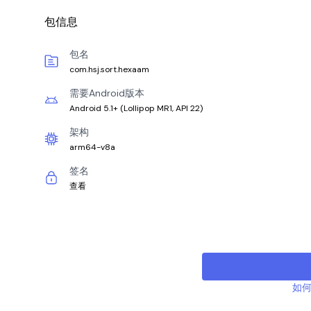
包信息
包名
com.hsj.sort.hexaam
需要Android版本
Android 5.1+
(
Lollipop MR1, API 22
)
架构
arm64-v8a
签名
查看
如何