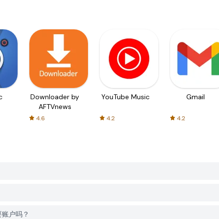
c
Downloader by
YouTube Music
Gmail
AFTVnews
4.6
4.2
4.2
时需要账户吗？