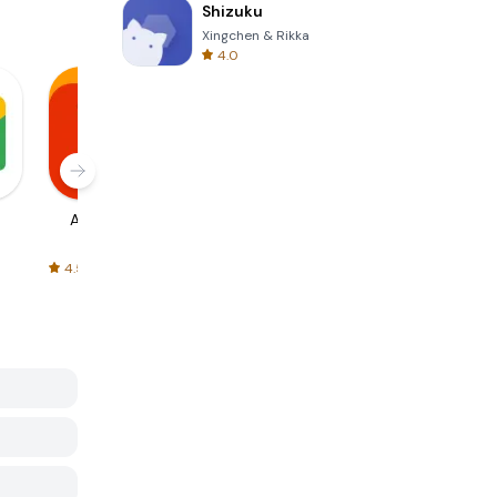
Shizuku
Xingchen & Rikka
4.0
AliExpress
Signal Private
Spotify - Music
Messenger
and Podcasts
4.5
4.3
4.6