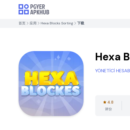
首页
应用
Hexa Blocks Sorting
下载
Hexa B
YÖNETİCİ HESAB
4.8
评分