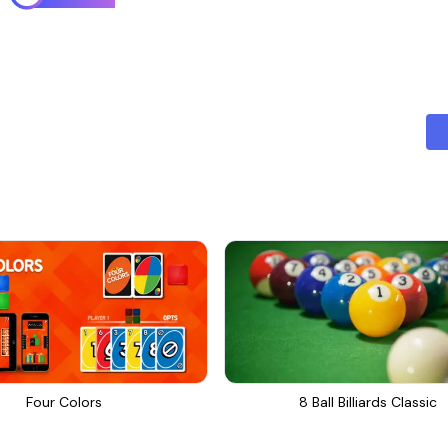
Four Colors
8 Ball Billiards Classic