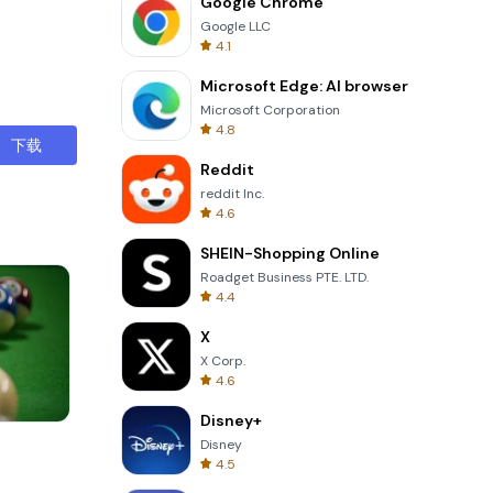
Google Chrome
Google LLC
4.1
Microsoft Edge: AI browser
Microsoft Corporation
4.8
下载
Reddit
reddit Inc.
4.6
SHEIN-Shopping Online
Roadget Business PTE. LTD.
4.4
X
X Corp.
4.6
Disney+
Wheel Of Fortune Quiz
Disney
4.5