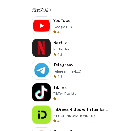
最受欢迎
YouTube
Google LLC
4.8
Netflix
Netflix, Inc.
4.2
Telegram
Telegram FZ-LLC
4.3
TikTok
TikTok Pte. Ltd.
4.6
inDrive. Rides with fair fares
® SUOL INNOVATIONS LTD
4.9