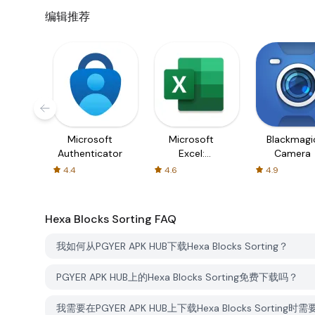
编辑推荐
Microsoft
Microsoft
Blackmagi
Authenticator
Excel:
Camera
Spreadsheets
4.4
4.6
4.9
Hexa Blocks Sorting
FAQ
我如何从PGYER APK HUB下载Hexa Blocks Sorting？
PGYER APK HUB上的Hexa Blocks Sorting免费下载吗？
我需要在PGYER APK HUB上下载Hexa Blocks Sorting