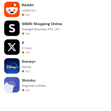
Reddit
reddit Inc.
4.6
SHEIN-Shopping Online
Roadget Business PTE. LTD.
4.4
X
X Corp.
4.6
Disney+
Disney
4.5
Shizuku
Xingchen & Rikka
4.0