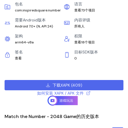
包名
语言
com.inspiredsquare.number
查看73个项目
需要Android版本
内容评级
Android 7.0+
(
N, API 24
)
所有人
架构
权限
arm64-v8a
查看18个项目
签名
目标SDK版本
查看
0
下载XAPK
(
409
)
如何安装 XAPK / APK 文件
游戏玩法
Match the Number - 2048 Game的历史版本