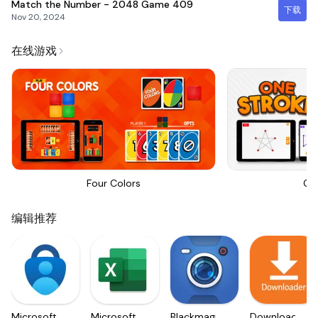
Match the Number - 2048 Game
409
下载
Nov 20, 2024
在线游戏
Four Colors
On
编辑推荐
Microsoft
Microsoft
Blackmagic
Downloader