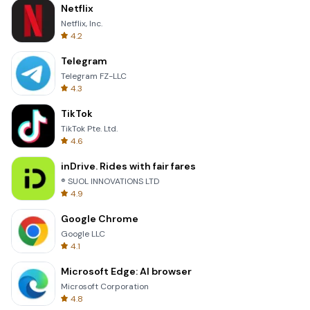
Netflix
Netflix, Inc.
4.2
Telegram
Telegram FZ-LLC
4.3
TikTok
TikTok Pte. Ltd.
4.6
inDrive. Rides with fair fares
® SUOL INNOVATIONS LTD
4.9
Google Chrome
Google LLC
4.1
Microsoft Edge: AI browser
Microsoft Corporation
4.8