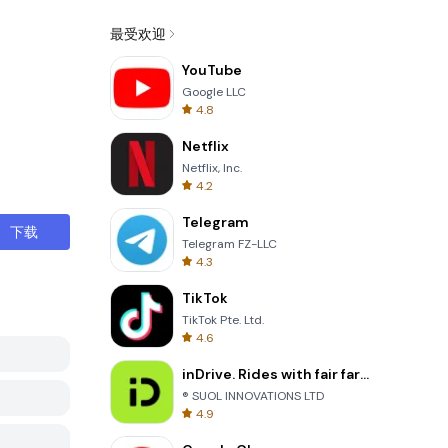
最受欢迎
YouTube
Google LLC
4.8
Netflix
Netflix, Inc.
4.2
Telegram
下载
Telegram FZ-LLC
4.3
TikTok
TikTok Pte. Ltd.
4.6
inDrive. Rides with fair fares
® SUOL INNOVATIONS LTD
4.9