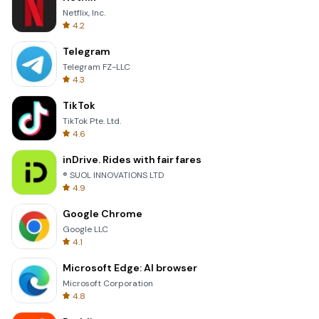
Netflix, Inc.
4.2
Telegram
Telegram FZ-LLC
4.3
TikTok
TikTok Pte. Ltd.
4.6
inDrive. Rides with fair fares
® SUOL INNOVATIONS LTD
4.9
Google Chrome
Google LLC
4.1
Microsoft Edge: AI browser
Microsoft Corporation
4.8