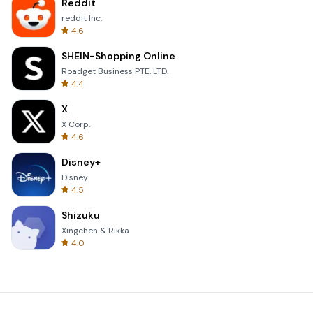
Reddit
reddit Inc.
4.6
SHEIN-Shopping Online
Roadget Business PTE. LTD.
4.4
X
X Corp.
4.6
Disney+
Disney
4.5
Shizuku
Xingchen & Rikka
4.0