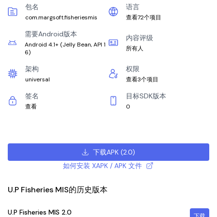
包名
语言
com.margsoft.fisheriesmis
查看72个项目
需要Android版本
内容评级
Android 4.1+
(
Jelly Bean, API 1
所有人
6
)
架构
权限
universal
查看3个项目
签名
目标SDK版本
查看
0
下载APK
(
2.0
)
如何安装 XAPK / APK 文件
U.P Fisheries MIS的历史版本
U.P Fisheries MIS
2.0
下载