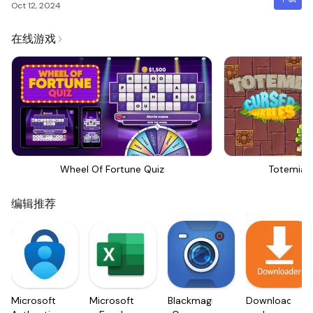
Oct 12, 2024
在线游戏
Wheel Of Fortune Quiz
Totemia 
编辑推荐
Microsoft
Microsoft
Blackmagic
Downloader