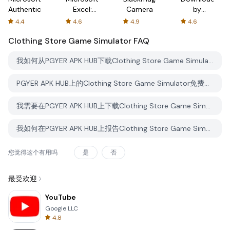
Authenticator
Excel:
Camera
by
Spreadsheets
AFTVnews
4.4
4.6
4.9
4.6
Clothing Store Game Simulator
FAQ
我如何从PGYER APK HUB下载Clothing Store Game Simulator？
PGYER APK HUB上的Clothing Store Game Simulator免费下载吗？
我需要在PGYER APK HUB上下载Clothing Store Game Simulator时需要账户吗？
我如何在PGYER APK HUB上报告Clothing Store Game Simulator的问题？
您觉得这个有用吗
是
否
最受欢迎
YouTube
Google LLC
4.8