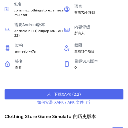
包名
语言
com.nns.clothing.store.games.s
查看72个项目
imulator
需要Android版本
内容评级
Android 5.1+
(
Lollipop MR1, API
所有人
22
)
架构
权限
armeabi-v7a
查看13个项目
签名
目标SDK版本
查看
0
下载XAPK
(
2.2
)
如何安装 XAPK / APK 文件
Clothing Store Game Simulator的历史版本