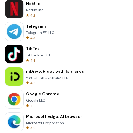
Netflix
Netflix, Inc.
4.2
Telegram
Telegram FZ-LLC
4.3
TikTok
TikTok Pte. Ltd.
4.6
inDrive. Rides with fair fares
® SUOL INNOVATIONS LTD
4.9
Google Chrome
Google LLC
4.1
Microsoft Edge: AI browser
Microsoft Corporation
4.8