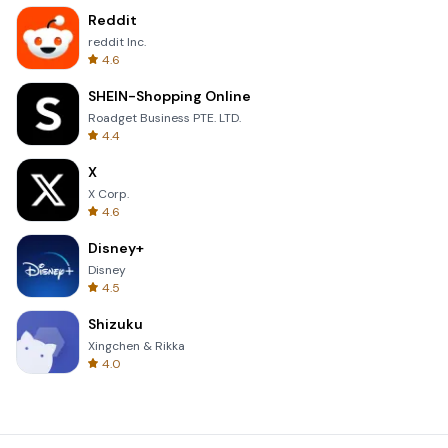
Reddit
reddit Inc.
4.6
SHEIN-Shopping Online
Roadget Business PTE. LTD.
4.4
X
X Corp.
4.6
Disney+
Disney
4.5
Shizuku
Xingchen & Rikka
4.0