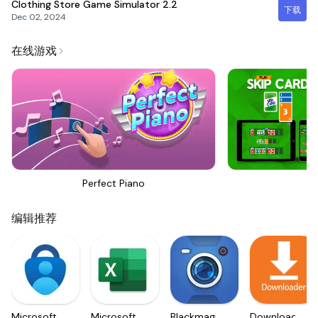
Clothing Store Game Simulator
2.2
下载
Dec 02, 2024
在线游戏
Perfect Piano
Sk
编辑推荐
Microsoft
Microsoft
Blackmagic
Downloader