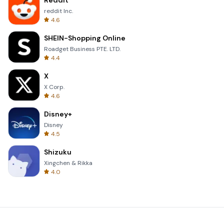
Reddit
reddit Inc.
4.6
SHEIN-Shopping Online
Roadget Business PTE. LTD.
4.4
X
X Corp.
4.6
Disney+
Disney
4.5
Shizuku
Xingchen & Rikka
4.0