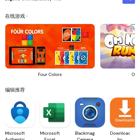
在线游戏
Four Colors
Om 
编辑推荐
Microsoft
Microsoft
Blackmagic
Downloader
Authenticator
Excel:
Camera
by