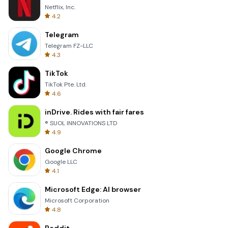
Netflix, Inc.
4.2
Telegram
Telegram FZ-LLC
4.3
TikTok
TikTok Pte. Ltd.
4.6
inDrive. Rides with fair fares
® SUOL INNOVATIONS LTD
4.9
Google Chrome
Google LLC
4.1
Microsoft Edge: AI browser
Microsoft Corporation
4.8