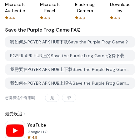
Microsoft
Microsoft
Blackmagic
Downloader
Authenticator
Excel:
Camera
by
Spreadsheets
AFTVnews
4.4
4.6
4.9
4.6
Save the Purple Frog Game
FAQ
我如何从PGYER APK HUB下载Save the Purple Frog Game？
PGYER APK HUB上的Save the Purple Frog Game免费下载吗？
我需要在PGYER APK HUB上下载Save the Purple Frog Game时需要账户吗？
我如何在PGYER APK HUB上报告Save the Purple Frog Game的问题？
您觉得这个有用吗
是
否
最受欢迎
YouTube
Google LLC
4.8