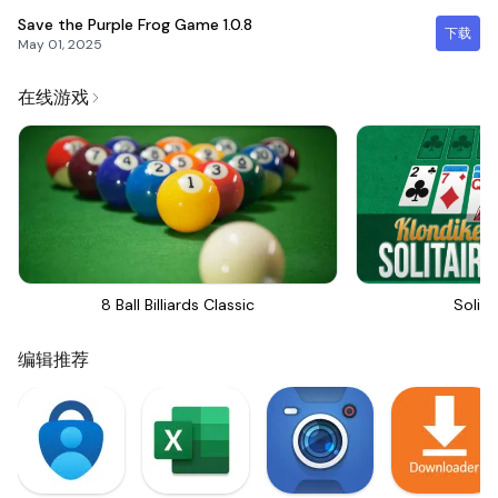
Save the Purple Frog Game
1.0.8
下载
May 01, 2025
在线游戏
8 Ball Billiards Classic
Solita
编辑推荐