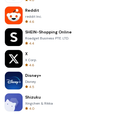
4.8
Reddit
reddit Inc.
4.6
SHEIN-Shopping Online
Roadget Business PTE. LTD.
4.4
X
X Corp.
4.6
Disney+
Disney
4.5
Shizuku
Xingchen & Rikka
4.0