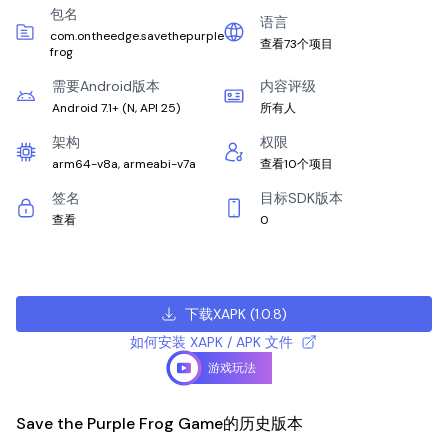
包名
语言
com.ontheedge.savethepurple
查看73个项目
frog
需要Android版本
内容评级
Android 7.1+
(
N, API 25
)
所有人
架构
权限
arm64-v8a, armeabi-v7a
查看10个项目
签名
目标SDK版本
查看
0
下载XAPK
(
1.0.8
)
如何安装 XAPK / APK 文件
游戏玩法
Save the Purple Frog Game的历史版本