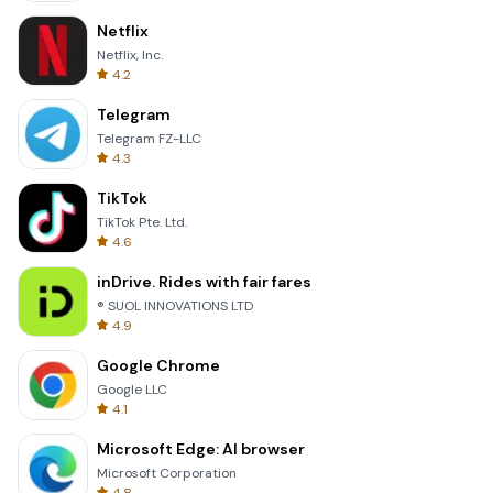
Netflix
Netflix, Inc.
4.2
Telegram
Telegram FZ-LLC
4.3
TikTok
TikTok Pte. Ltd.
4.6
inDrive. Rides with fair fares
® SUOL INNOVATIONS LTD
4.9
Google Chrome
Google LLC
4.1
Microsoft Edge: AI browser
Microsoft Corporation