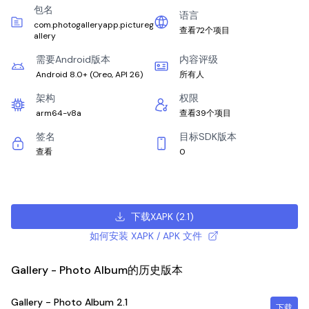
包名
语言
com.photogalleryapp.pictureg
查看72个项目
allery
需要Android版本
内容评级
Android 8.0+
(
Oreo, API 26
)
所有人
架构
权限
arm64-v8a
查看39个项目
签名
目标SDK版本
查看
0
下载XAPK
(
2.1
)
如何安装 XAPK / APK 文件
Gallery - Photo Album的历史版本
Gallery - Photo Album
2.1
下载