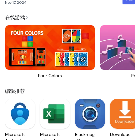
Nov 17, 2024
在线游戏
Four Colors
Perf
编辑推荐
Microsoft
Microsoft
Blackmagic
Downloader