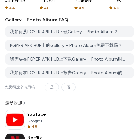
Authenticator
Excel:
Camera
by
Spreadsheets
AFTVnews
4.4
4.6
4.9
4.6
Gallery - Photo Album
FAQ
我如何从PGYER APK HUB下载Gallery - Photo Album？
PGYER APK HUB上的Gallery - Photo Album免费下载吗？
我需要在PGYER APK HUB上下载Gallery - Photo Album时需要账户吗？
我如何在PGYER APK HUB上报告Gallery - Photo Album的问题？
您觉得这个有用吗
是
否
最受欢迎
YouTube
Google LLC
4.8
Netflix