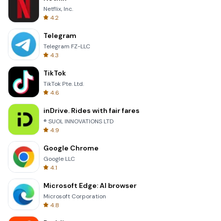
Netflix, Inc.
4.2
Telegram
Telegram FZ-LLC
4.3
TikTok
TikTok Pte. Ltd.
4.6
inDrive. Rides with fair fares
® SUOL INNOVATIONS LTD
4.9
Google Chrome
Google LLC
4.1
Microsoft Edge: AI browser
Microsoft Corporation
4.8