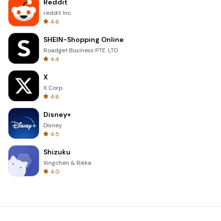
Reddit
reddit Inc.
4.6
SHEIN-Shopping Online
Roadget Business PTE. LTD.
4.4
X
X Corp.
4.6
Disney+
Disney
4.5
Shizuku
Xingchen & Rikka
4.0