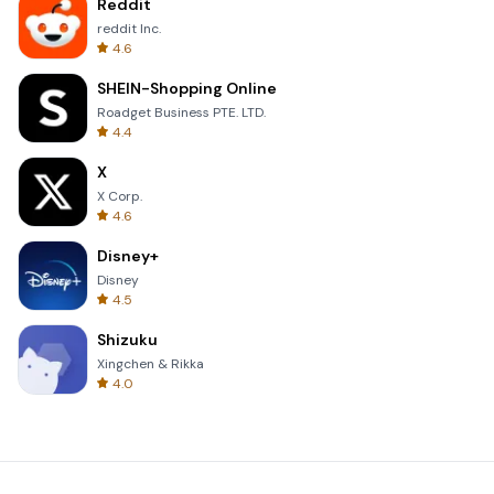
Reddit
reddit Inc.
4.6
SHEIN-Shopping Online
Roadget Business PTE. LTD.
4.4
X
X Corp.
4.6
Disney+
Disney
4.5
Shizuku
Xingchen & Rikka
4.0