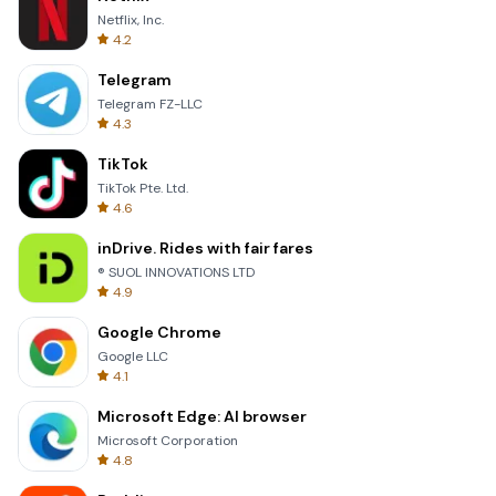
Netflix, Inc.
4.2
Telegram
Telegram FZ-LLC
4.3
TikTok
TikTok Pte. Ltd.
4.6
inDrive. Rides with fair fares
® SUOL INNOVATIONS LTD
4.9
Google Chrome
Google LLC
4.1
Microsoft Edge: AI browser
Microsoft Corporation
4.8