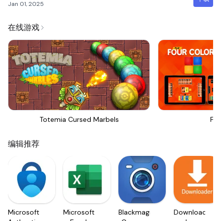
Jan 01, 2025
在线游戏
Totemia Cursed Marbels
Fou
编辑推荐
Microsoft
Microsoft
Blackmagic
Downloader