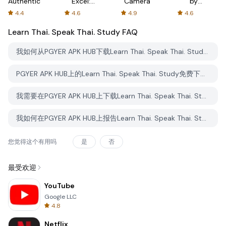
Authenticator
Excel:
Camera
by
Spreadsheets
AFTVnews
4.4
4.6
4.9
4.6
Learn Thai. Speak Thai. Study
FAQ
我如何从PGYER APK HUB下载Learn Thai. Speak Thai. Study？
PGYER APK HUB上的Learn Thai. Speak Thai. Study免费下载吗？
我需要在PGYER APK HUB上下载Learn Thai. Speak Thai. Study时需要账户吗？
我如何在PGYER APK HUB上报告Learn Thai. Speak Thai. Study的问题？
您觉得这个有用吗
是
否
最受欢迎
YouTube
Google LLC
4.8
Netflix