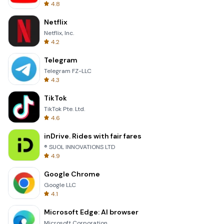
4.8
Netflix
Netflix, Inc.
4.2
Telegram
Telegram FZ-LLC
4.3
TikTok
TikTok Pte. Ltd.
4.6
inDrive. Rides with fair fares
® SUOL INNOVATIONS LTD
4.9
Google Chrome
Google LLC
4.1
Microsoft Edge: AI browser
Microsoft Corporation