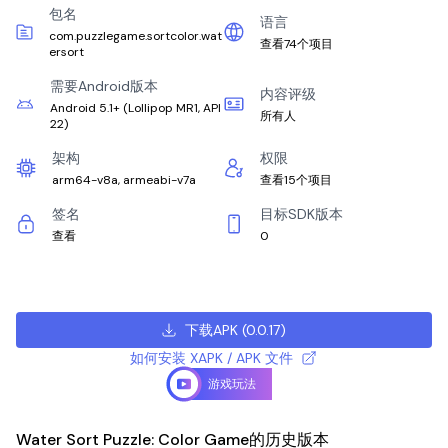
包名
语言
com.puzzlegame.sortcolor.wat
查看74个项目
ersort
需要Android版本
内容评级
Android 5.1+
(
Lollipop MR1, API
所有人
22
)
架构
权限
arm64-v8a, armeabi-v7a
查看15个项目
签名
目标SDK版本
查看
0
下载APK
(
0.0.17
)
如何安装 XAPK / APK 文件
游戏玩法
Water Sort Puzzle: Color Game的历史版本