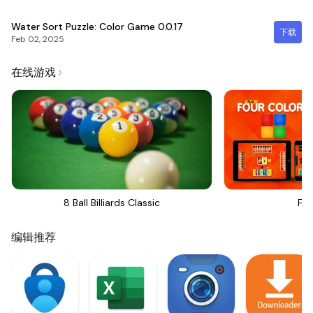
Water Sort Puzzle: Color Game
0.0.17
下载
Feb 02, 2025
在线游戏
8 Ball Billiards Classic
Fou
编辑推荐