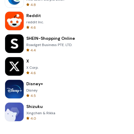
4.8
Reddit
reddit Inc.
4.6
SHEIN-Shopping Online
Roadget Business PTE. LTD.
4.4
X
X Corp.
4.6
Disney+
Disney
4.5
Shizuku
Xingchen & Rikka
4.0