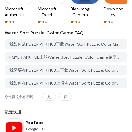
Microsoft
Microsoft
Blackmagic
Downloader
Authenticator
Excel:
Camera
by
Spreadsheets
AFTVnews
4.4
4.6
4.9
4.6
Water Sort Puzzle: Color Game
FAQ
我如何从PGYER APK HUB下载Water Sort Puzzle: Color Game？
PGYER APK HUB上的Water Sort Puzzle: Color Game免费下载吗？
我需要在PGYER APK HUB上下载Water Sort Puzzle: Color Game时需要账户吗？
我如何在PGYER APK HUB上报告Water Sort Puzzle: Color Game的问题？
您觉得这个有用吗
是
否
最受欢迎
YouTube
Google LLC