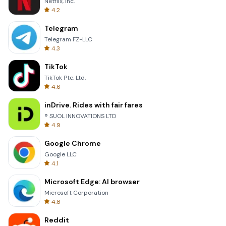
Netflix, Inc.
4.2
Telegram
Telegram FZ-LLC
4.3
TikTok
TikTok Pte. Ltd.
4.6
inDrive. Rides with fair fares
® SUOL INNOVATIONS LTD
4.9
Google Chrome
Google LLC
4.1
Microsoft Edge: AI browser
Microsoft Corporation
4.8
Reddit