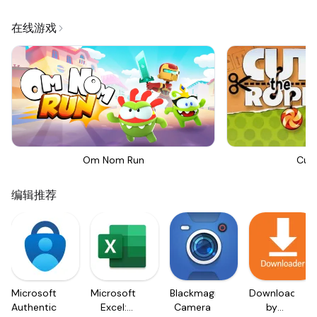
在线游戏
Om Nom Run
Cut
编辑推荐
Microsoft
Microsoft
Blackmagic
Downloader
Authenticator
Excel:
Camera
by