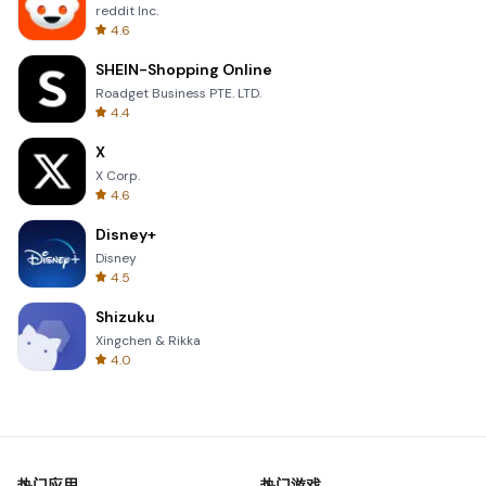
reddit Inc.
4.6
SHEIN-Shopping Online
Roadget Business PTE. LTD.
4.4
X
X Corp.
4.6
Disney+
Disney
4.5
Shizuku
Xingchen & Rikka
4.0
热门应用
热门游戏