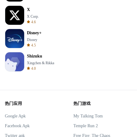
X
X Corp.
4.6
Disney+
Disney
4.5
Shizuku
Xingchen & Rikka
4.0
热门应用
热门游戏
Google Apk
My Talking Tom
Facebook Apk
Temple Run 2
Twitter apk
Free Fire: The Chaos