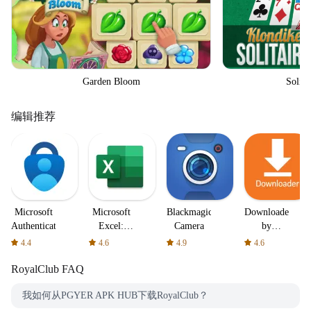
Garden Bloom
Solita
编辑推荐
Microsoft
Microsoft
Blackmagic
Downloader
Authenticator
Excel:
Camera
by
Spreadsheets
AFTVnews
4.4
4.6
4.9
4.6
RoyalClub
FAQ
我如何从PGYER APK HUB下载RoyalClub？