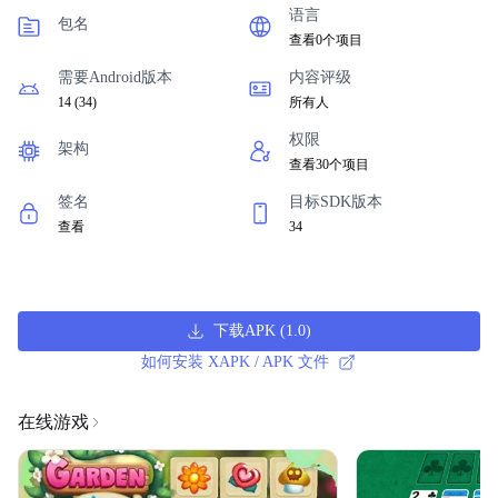
语言
包名
查看0个项目
需要Android版本
内容评级
14
(
34
)
所有人
权限
架构
查看30个项目
签名
目标SDK版本
查看
34
下载APK
(
1.0
)
如何安装 XAPK / APK 文件
在线游戏