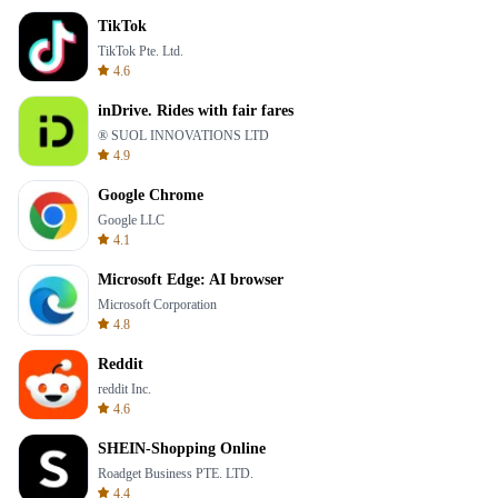
TikTok
TikTok Pte. Ltd.
4.6
inDrive. Rides with fair fares
® SUOL INNOVATIONS LTD
4.9
Google Chrome
Google LLC
4.1
Microsoft Edge: AI browser
Microsoft Corporation
4.8
Reddit
reddit Inc.
4.6
SHEIN-Shopping Online
Roadget Business PTE. LTD.
4.4