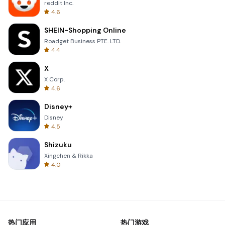
reddit Inc.
4.6
SHEIN-Shopping Online
Roadget Business PTE. LTD.
4.4
X
X Corp.
4.6
Disney+
Disney
4.5
Shizuku
Xingchen & Rikka
4.0
热门应用
热门游戏