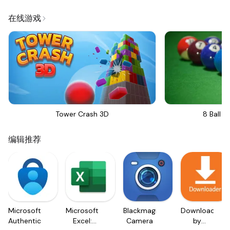
在线游戏
Tower Crash 3D
8 Ball Bi
编辑推荐
Microsoft
Microsoft
Blackmagic
Downloader
Authenticator
Excel:
Camera
by