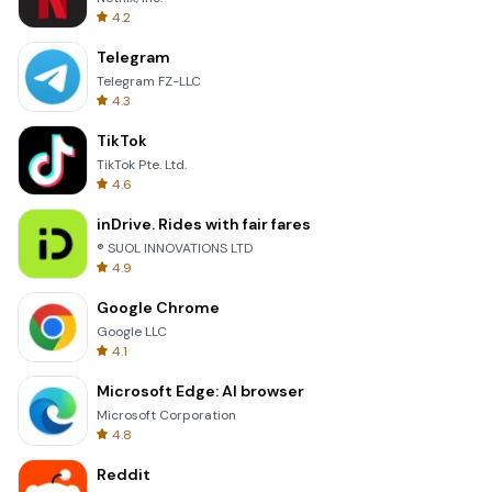
4.2
Telegram
Telegram FZ-LLC
4.3
TikTok
TikTok Pte. Ltd.
4.6
inDrive. Rides with fair fares
® SUOL INNOVATIONS LTD
4.9
Google Chrome
Google LLC
4.1
Microsoft Edge: AI browser
Microsoft Corporation
4.8
Reddit