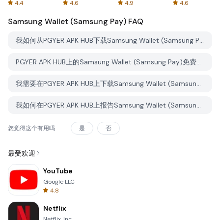
Spreadsheets
AFTVnews
4.4
4.6
4.9
4.6
Samsung Wallet (Samsung Pay)
FAQ
我如何从PGYER APK HUB下载Samsung Wallet (Samsung Pay)？
PGYER APK HUB上的Samsung Wallet (Samsung Pay)免费下载吗？
我需要在PGYER APK HUB上下载Samsung Wallet (Samsung Pay)时需要账户吗？
我如何在PGYER APK HUB上报告Samsung Wallet (Samsung Pay)的问题？
您觉得这个有用吗
是
否
最受欢迎
YouTube
Google LLC
4.8
Netflix
Netflix, Inc.