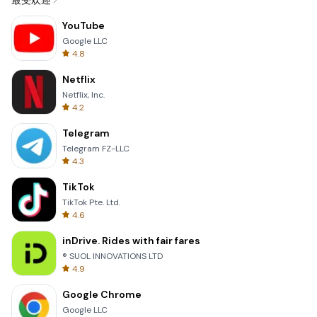
最受欢迎
YouTube
Google LLC
4.8
Netflix
Netflix, Inc.
4.2
Telegram
Telegram FZ-LLC
4.3
TikTok
TikTok Pte. Ltd.
4.6
inDrive. Rides with fair fares
® SUOL INNOVATIONS LTD
4.9
Google Chrome
Google LLC