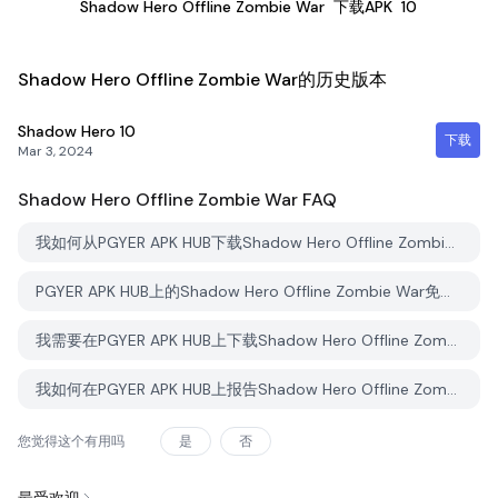
Shadow Hero Offline Zombie War
下载APK
10
Shadow Hero Offline Zombie War的历史版本
Shadow Hero
10
下载
Mar 3, 2024
Shadow Hero Offline Zombie War
FAQ
我如何从PGYER APK HUB下载Shadow Hero Offline Zombie War？
PGYER APK HUB上的Shadow Hero Offline Zombie War免费下载吗？
我需要在PGYER APK HUB上下载Shadow Hero Offline Zombie War时需要账户吗？
我如何在PGYER APK HUB上报告Shadow Hero Offline Zombie War的问题？
您觉得这个有用吗
是
否