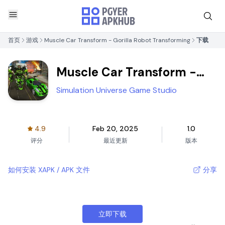
首页
游戏
Muscle Car Transform - Gorilla Robot Transforming
下载
Muscle Car Transform -
Gorilla Robot Transforming
Simulation Universe Game Studio
4.9
Feb 20, 2025
1.0
评分
最近更新
版本
如何安装 XAPK / APK 文件
分享
立即下载