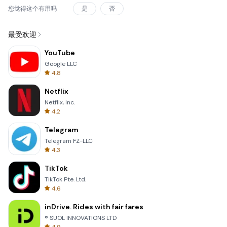
您觉得这个有用吗
是
否
最受欢迎
YouTube
Google LLC
4.8
Netflix
Netflix, Inc.
4.2
Telegram
Telegram FZ-LLC
4.3
TikTok
TikTok Pte. Ltd.
4.6
inDrive. Rides with fair fares
® SUOL INNOVATIONS LTD