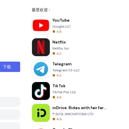
最受欢迎
YouTube
Google LLC
4.8
Netflix
Netflix, Inc.
4.2
Telegram
下载
Telegram FZ-LLC
4.3
TikTok
TikTok Pte. Ltd.
4.6
inDrive. Rides with fair fares
® SUOL INNOVATIONS LTD
4.9