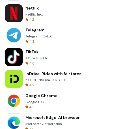
Netflix
Netflix, Inc.
4.2
Telegram
Telegram FZ-LLC
4.3
TikTok
TikTok Pte. Ltd.
4.6
inDrive. Rides with fair fares
® SUOL INNOVATIONS LTD
4.9
Google Chrome
Google LLC
4.1
Microsoft Edge: AI browser
Microsoft Corporation