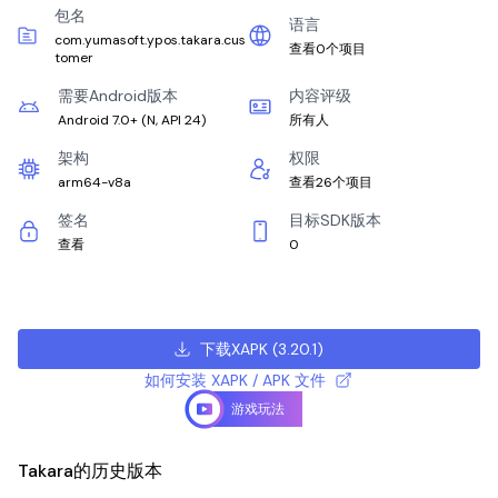
包名
语言
com.yumasoft.ypos.takara.cus
查看0个项目
tomer
需要Android版本
内容评级
Android 7.0+
(
N, API 24
)
所有人
架构
权限
arm64-v8a
查看26个项目
签名
目标SDK版本
查看
0
下载XAPK
(
3.20.1
)
如何安装 XAPK / APK 文件
游戏玩法
Takara的历史版本