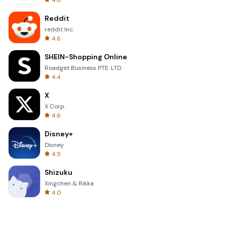
4.8
Reddit
reddit Inc.
4.6
SHEIN-Shopping Online
Roadget Business PTE. LTD.
4.4
X
X Corp.
4.6
Disney+
Disney
4.5
Shizuku
Xingchen & Rikka
4.0