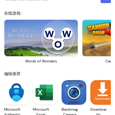
在线游戏
Words of Wonders
Canno
编辑推荐
Microsoft
Microsoft
Blackmagic
Downloader
Authenticator
Excel:
Camera
by