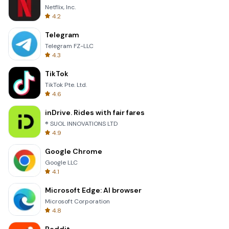
Netflix, Inc.
4.2
Telegram
Telegram FZ-LLC
4.3
TikTok
TikTok Pte. Ltd.
4.6
inDrive. Rides with fair fares
® SUOL INNOVATIONS LTD
4.9
Google Chrome
Google LLC
4.1
Microsoft Edge: AI browser
Microsoft Corporation
4.8