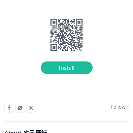
Install
Follow
About 次元壁纸