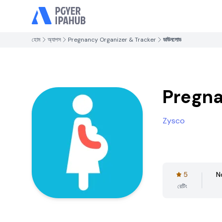
হোম
অ্যাপস
Pregnancy Organizer & Tracker
ডাউনলোড
Pregna
Zysco
5
N
রেটিং