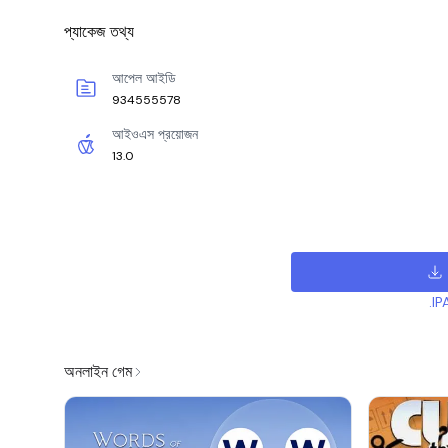
প্যাকেজ তথ্য
আপেল আইডি
934555578
আইওএস প্রয়োজন
13.0
.IP
অনলাইন গেম