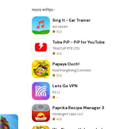
সবচেয়ে জনপ্রিয়
Sing It - Ear Trainer
avi zazati
5.0
Tube PiP - PiP for YouTube
TRACUP PTE.LTD.
4.5
Papaya Ouch!
Nox(HongKong) Limited
5.0
Lets Go VPN
PJ Li
-
Paprika Recipe Manager 3
Hindsight Labs LLC
4.9