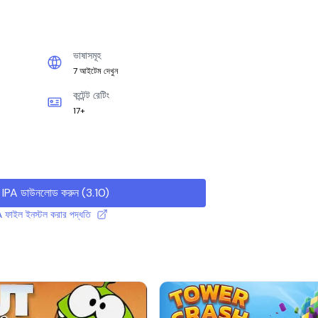
ভাষাসমূহ
7 আইটেম দেখুন
কন্টেন্ট রেটিং
17+
IPA ডাউনলোড করুন
(
3.10
)
A ফাইল ইনস্টল করার পদ্ধতি