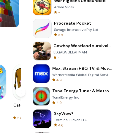
War Pigeons Unbounded
Adam Vlcek
-
Procreate Pocket
Savage Interactive Pty Ltd
8 Ball Billiards Classic
3.9
Cowboy Westland survival run
ELGADA BELAHMAM
-
Max: Stream HBO, TV, & Movies
WarnerMedia Global Digital Services, LLC
4.9
TonalEnergy Tuner & Metronome
TonalEnergy, Inc
4.9
h
Catch The Cow
Localizator
Papaya Ouch!
XCLOC
SkyView®
Xcstrings
5.0
5.0
5.0
Terminal Eleven LLC
4.6