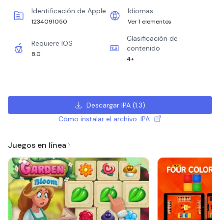
Identificación de Apple
Idiomas
1234091050
Ver 1 elementos
Clasificación de
Requiere IOS
contenido
8.0
4+
Descargar IPA
(
1.3
)
Cómo instalar el archivo .IPA
Juegos en línea