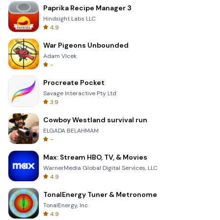
Paprika Recipe Manager 3
Hindsight Labs LLC
4.9
War Pigeons Unbounded
Adam Vlcek
-
Procreate Pocket
Savage Interactive Pty Ltd
3.9
Cowboy Westland survival run
ELGADA BELAHMAM
-
Max: Stream HBO, TV, & Movies
WarnerMedia Global Digital Services, LLC
4.9
TonalEnergy Tuner & Metronome
TonalEnergy, Inc
4.9