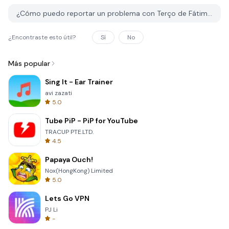
¿Cómo puedo reportar un problema con Terço de Fátima en PGYER IPA HUB?
¿Encontraste esto útil?
Sí
No
Más popular
Sing It - Ear Trainer
avi zazati
5.0
Tube PiP - PiP for YouTube
TRACUP PTE.LTD.
4.5
Papaya Ouch!
Nox(HongKong) Limited
5.0
Lets Go VPN
PJ Li
-