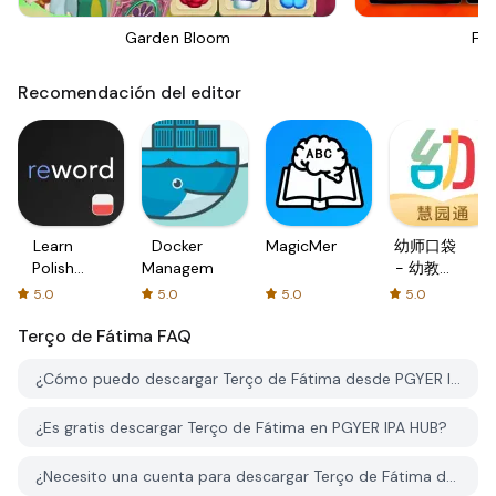
Garden Bloom
Fou
Recomendación del editor
Learn
Docker
MagicMemo
幼师口袋
Polish
Management
- 幼教资
with
源分享与
5.0
5.0
5.0
5.0
Flash
学习社区
Terço de Fátima
cards!
FAQ
¿Cómo puedo descargar Terço de Fátima desde PGYER IPA HUB?
¿Es gratis descargar Terço de Fátima en PGYER IPA HUB?
¿Necesito una cuenta para descargar Terço de Fátima desde PGYER IPA HUB?