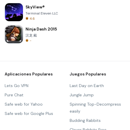
SkyView®
Terminal Eleven LLC
4.6
Ninja Dash 2015
汉龙 戴
-
Aplicaciones Populares
Juegos Populares
Lets Go VPN
Last Day on Earth
Pure Chat
Jungle Jump
Safe web for Yahoo
Spinning Top-Decompress
easily
Safe web for Google Plus
Budding Rabbits
Clever Rabbits Free