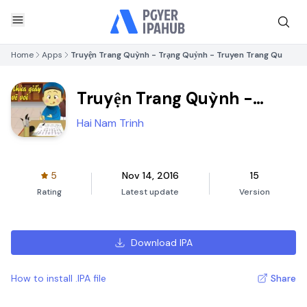
Home
Apps
Truyện Trang Quỳnh - Trạng Quỷnh - Truyen Trang Qu
Truyện Trang Quỳnh -
Trạng Quỷnh - Truyen
Hai Nam Trinh
Trang Qu
5
Nov 14, 2016
15
Rating
Latest update
Version
Download IPA
How to install .IPA file
Share