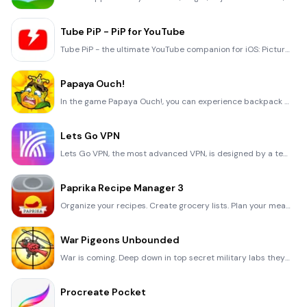
Tube PiP - PiP for YouTube
Tube PiP - the ultimate YouTube companion for iOS: Picture in Picture (PiP) Playback: Watch YouTube
Papaya Ouch!
In the game Papaya Ouch!, you can experience backpack management, tower defense, TD, merge, match 2,
Lets Go VPN
Lets Go VPN, the most advanced VPN, is designed by a team of top developers who strive to ensure all
Paprika Recipe Manager 3
Organize your recipes. Create grocery lists. Plan your meals. Download recipes from your favorite we
War Pigeons Unbounded
War is coming. Deep down in top secret military labs they have evolved, mutated - and escaped. The f
Procreate Pocket