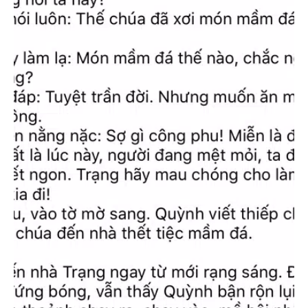
Tiên sư thằng Bảo Thái!
Trí nhớ
Trả Nợ Anh Lái Đò
Tấm hay cám
Từng gặp chưa?
Vay Tiền Chúa Liễu
Ông Nọ Bà Kia
Ông Nọ Bà Kia
Ăn Trộm Mèo
Được khối tiền
Đầu Bằng Cái Bồ
Ấn tượng