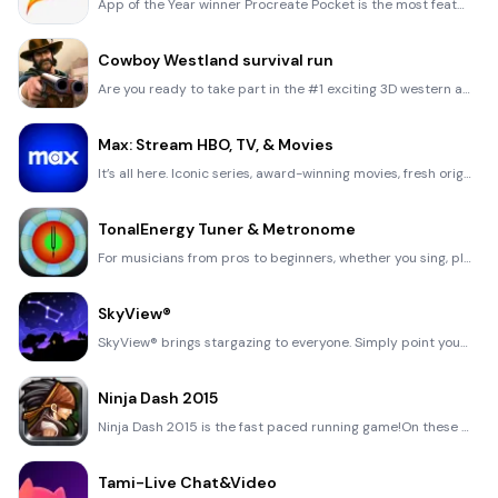
App of the Year winner Procreate Pocket is the most feature-packed and versatile art app ever design
Cowboy Westland survival run
Are you ready to take part in the #1 exciting 3D western adventure? Cowboy Westland survival run mak
Max: Stream HBO, TV, & Movies
It’s all here. Iconic series, award-winning movies, fresh originals, and family favorites, featuring
TonalEnergy Tuner & Metronome
For musicians from pros to beginners, whether you sing, play a brass, woodwind or stringed instrumen
SkyView®
SkyView® brings stargazing to everyone. Simply point your iPhone, iPad, or iPod at the sky to identi
Ninja Dash 2015
Ninja Dash 2015 is the fast paced running game!On these maze fields, rush to the end of this ninja w
Tami-Live Chat&Video