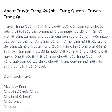
About Truyện Trang Quỳnh - Trạng Quỷnh - Truyen
Trang Qu
Truyện Trạng Quỳnh là những truyện cười dân gian sảng khoái,
bộc lộ trí tuệ sâu sắc, phong phú của người lao động nhằm đả
kích lối sống xa hoa, lộng quyền của bọn vua chúa, tính kiêu ngạo
của bọn sứ thần phương Bắc, cũng như mọi thói hư tật xấu trong
đời sống xã hội... Truyện Trạng Quỳnh hấp dẫn và phổ biến đến nỗi
từ mấy trăm năm nay, đã là người Việt Nam, không ai không biết
hay không thuộc ít nhất dăm ba chuyện của Trạng Quỳnh. Ở
vùng quê còn có tục thi kể chuyện Trạng Quỳnh như một nếp
sinh hoạt văn hoá làng xã.
Danh sách truyện:
Mẹo Trẩy Kinh
Chuyện Dê Đực Chửa
Chuẩn bị đi học?
Chép phạt
Chọi gà
Càng được kính nể