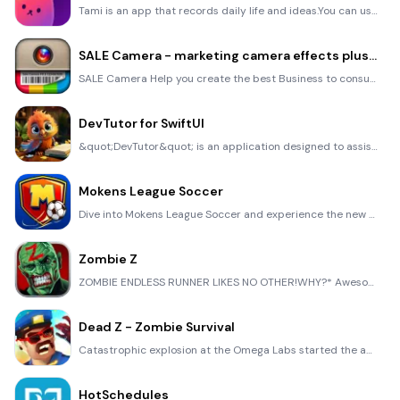
Tami is an app that records daily life and ideas.You can use it to record your every day, whether it
SALE Camera - marketing camera effects plus photo editor
SALE Camera Help you create the best Business to consumer Stock Photos and Images. provides 300 filt
DevTutor for SwiftUI
&quot;DevTutor&quot; is an application designed to assist developers in creating exceptional apps us
Mokens League Soccer
Dive into Mokens League Soccer and experience the new era of soccer gaming! Esports for Everyone: Wh
Zombie Z
ZOMBIE ENDLESS RUNNER LIKES NO OTHER!WHY?* Awesome graphic quality!* Simplified control (Auto-shooti
Dead Z - Zombie Survival
Catastrophic explosion at the Omega Labs started the apocalypse, now spreading across the Earth. Tak
HotSchedules