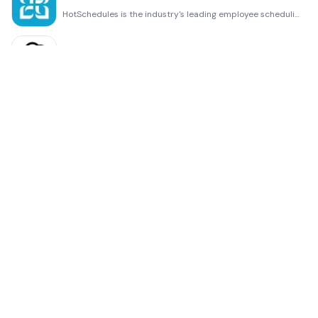
HotSchedules is the industry's leading employee scheduling app because it’s the fastest and easiest
ChatGPT
Introducing ChatGPT for iOS: OpenAI’s latest advancements at your fingertips. This official app is f
Disney Store
Disney Store is your official home for exclusive collections, designer collaborations, and one-of-a-
fight back tennis
a Pong game with Tennis style, the gameplay itself is very simple, you can using Touch. Ball speed w
Dr. Mina Adly
Mina Adly mobile app provides students with portable instant access to a selection of services. Usin
iVerify Basic
iVerify Basic is your gateway to enhanced device security and threat awareness, offering a glimpse i