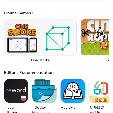
Online Games
One Stroke
Cut
Editor's Recommendation
Learn
Docker
MagicMemo
幼师口袋
Polish
Management
- 幼教资