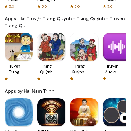
with
源分享与
5.0
5.0
5.0
5.0
Flash
学习社区
cards!
Apps Like Truyện Trang Quỳnh - Trạng Quỷnh - Truyen
Trang Qu
Truyện
Trạng
Trạng
Truyện
Trang
Quỳnh,
Quỳnh -
Audio -
Quỳnh -
Trạng
Trạng
Truyện
-
-
-
-
Trạng
Quỷnh -
Quỷnh
ngắn,
Quỷnh -
Đọc
truyện
Apps by Hai Nam Trinh
Truyen
Truyện
ma,
Trang Qu
Tranh
truyện
Offline
hài,
truyện
kinh
điển...