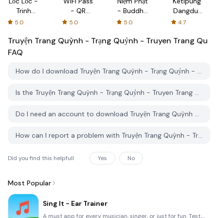
Lốc Lốc -
WIFI Pass
Niệm Phật
Ketipung
Trinh
- QR
- Buddha
Dangdut
duyet
Code
mantra
Koplo
5.0
5.0
5.0
4.7
web
Generator
Drum
Truyện Trang Quỳnh - Trạng Quỷnh - Truyen Trang Qu
Tiếng Việt
FAQ
How do I download Truyện Trang Quỳnh - Trạng Quỷnh - Truyen Trang Qu from PGYER IPA HUB?
Is the Truyện Trang Quỳnh - Trạng Quỷnh - Truyen Trang Qu on PGYER IPA HUB free to download?
Do I need an account to download Truyện Trang Quỳnh - Trạng Quỷnh - Truyen Trang Qu from PGYER IPA HUB?
How can I report a problem with Truyện Trang Quỳnh - Trạng Quỷnh - Truyen Trang Qu on PGYER IPA HUB?
Did you find this helpfull
Yes
No
Most Popular
Sing It - Ear Trainer
A must app for every musician, singer, or just for fun. Test,train, and improve your musical ear and