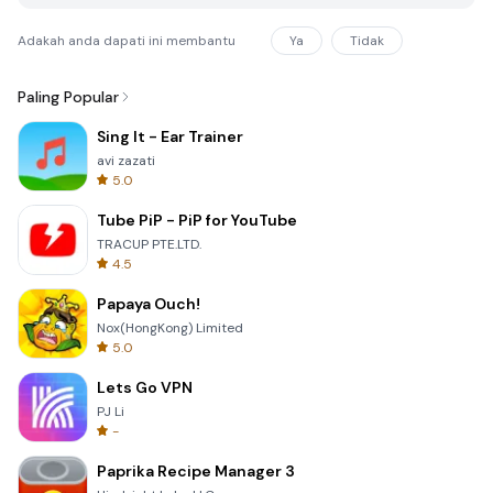
Adakah anda dapati ini membantu
Ya
Tidak
Paling Popular
Sing It - Ear Trainer
avi zazati
5.0
Tube PiP - PiP for YouTube
TRACUP PTE.LTD.
4.5
Papaya Ouch!
Nox(HongKong) Limited
5.0
Lets Go VPN
PJ Li
-
Paprika Recipe Manager 3