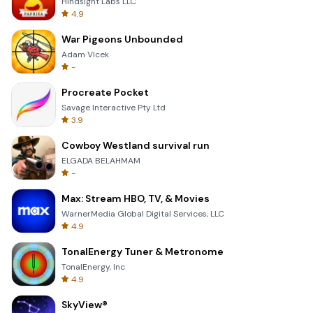
Hindsight Labs LLC
4.9
War Pigeons Unbounded
Adam Vlcek
-
Procreate Pocket
Savage Interactive Pty Ltd
3.9
Cowboy Westland survival run
ELGADA BELAHMAM
-
Max: Stream HBO, TV, & Movies
WarnerMedia Global Digital Services, LLC
4.9
TonalEnergy Tuner & Metronome
TonalEnergy, Inc
4.9
SkyView®