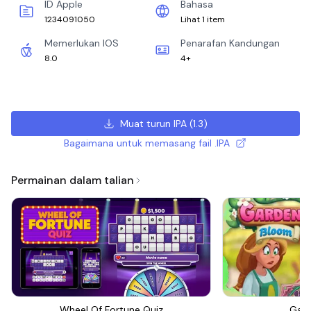
ID Apple
Bahasa
1234091050
Lihat 1 item
Memerlukan IOS
Penarafan Kandungan
8.0
4+
Muat turun IPA
(
1.3
)
Bagaimana untuk memasang fail .IPA
Permainan dalam talian
Wheel Of Fortune Quiz
Gar