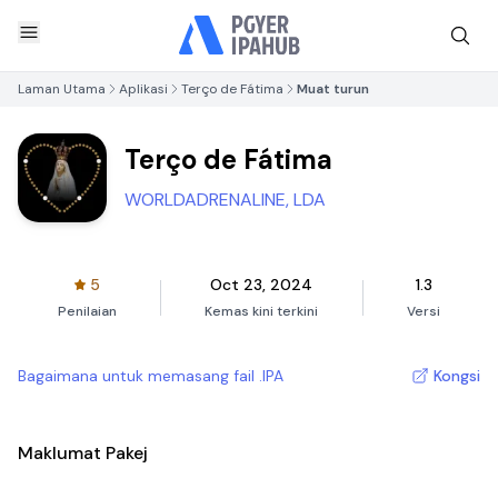
Laman Utama
Aplikasi
Terço de Fátima
Muat turun
Terço de Fátima
WORLDADRENALINE, LDA
5
Oct 23, 2024
1.3
Penilaian
Kemas kini terkini
Versi
Bagaimana untuk memasang fail .IPA
Kongsi
Maklumat Pakej