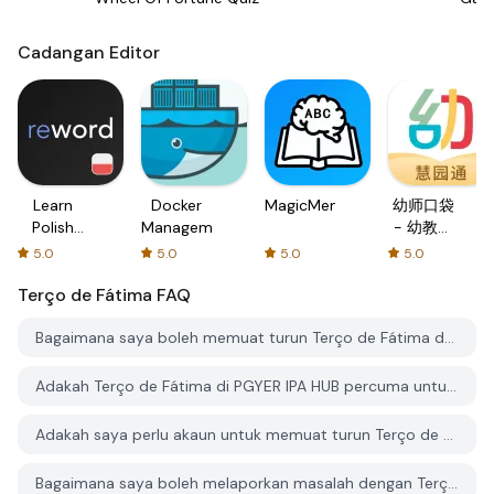
Cadangan Editor
Learn
Docker
MagicMemo
幼师口袋
Polish
Management
- 幼教资
with
源分享与
5.0
5.0
5.0
5.0
Flash
学习社区
Terço de Fátima
cards!
FAQ
Bagaimana saya boleh memuat turun Terço de Fátima dari PGYER IPA HUB?
Adakah Terço de Fátima di PGYER IPA HUB percuma untuk dimuat turun?
Adakah saya perlu akaun untuk memuat turun Terço de Fátima dari PGYER IPA HUB?
Bagaimana saya boleh melaporkan masalah dengan Terço de Fátima di PGYER IPA HUB?