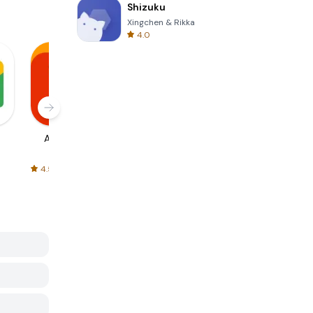
Shizuku
Xingchen & Rikka
4.0
AliExpress
Signal Private
Spotify - Music
Messenger
and Podcasts
4.5
4.3
4.6