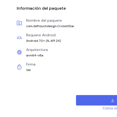
Información del paquete
Nombre del paquete
com.deftouchdesign.CricketStar
Requiere Android
Android 7.0+
(
N, API 24
)
Arquitectura
arm64-v8a
Firma
Ver
Cómo ins