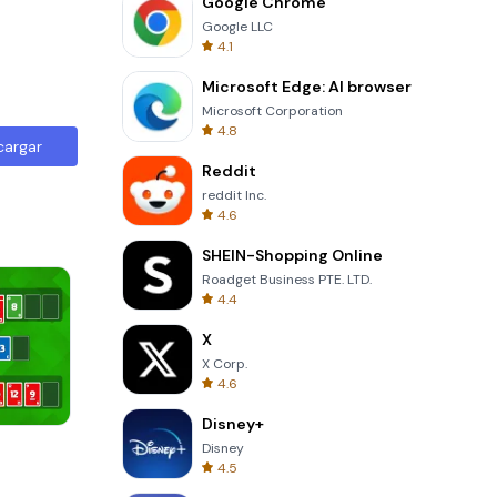
Google Chrome
Google LLC
4.1
Microsoft Edge: AI browser
Microsoft Corporation
4.8
cargar
Reddit
reddit Inc.
4.6
SHEIN-Shopping Online
Roadget Business PTE. LTD.
4.4
X
X Corp.
4.6
Disney+
Tower Crash 3D
Disney
4.5