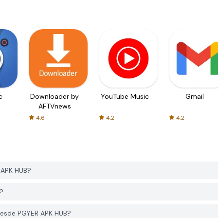
c
Downloader by
YouTube Music
Gmail
AFTVnews
4.6
4.2
4.2
 APK HUB?
B?
 desde PGYER APK HUB?