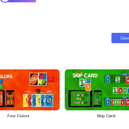
Des
Four Colors
Skip Card