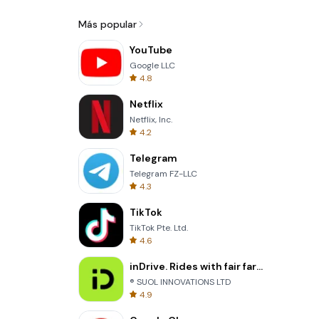
Más popular
YouTube
Google LLC
4.8
Netflix
Netflix, Inc.
4.2
Telegram
Telegram FZ-LLC
4.3
TikTok
TikTok Pte. Ltd.
4.6
inDrive. Rides with fair fares
® SUOL INNOVATIONS LTD
4.9