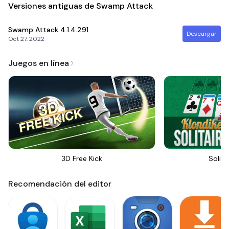
Versiones antiguas de Swamp Attack
Swamp Attack
4.1.4.291
Descargar
Oct 27, 2022
Juegos en línea
3D Free Kick
Solita
Recomendación del editor