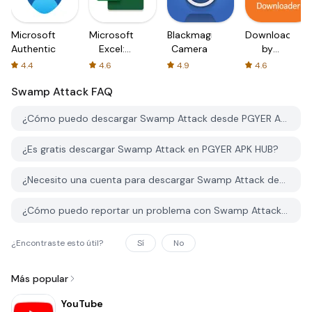
Microsoft
Microsoft
Blackmagic
Downloader
Authenticator
Excel:
Camera
by
Spreadsheets
AFTVnews
4.4
4.6
4.9
4.6
Swamp Attack
FAQ
¿Cómo puedo descargar Swamp Attack desde PGYER APK HUB?
¿Es gratis descargar Swamp Attack en PGYER APK HUB?
¿Necesito una cuenta para descargar Swamp Attack desde PGYER APK HUB?
¿Cómo puedo reportar un problema con Swamp Attack en PGYER APK HUB?
¿Encontraste esto útil?
Sí
No
Más popular
YouTube