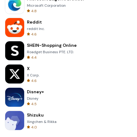
Microsoft Corporation
4.8
Reddit
reddit Inc.
4.6
SHEIN-Shopping Online
Roadget Business PTE. LTD.
4.4
X
X Corp.
4.6
Disney+
Disney
4.5
Shizuku
Xingchen & Rikka
4.0