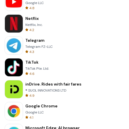
Google LLC
4.8
Netflix
Netflix, Inc.
4.2
Telegram
Telegram FZ-LLC
4.3
TikTok
TikTok Pte. Ltd.
4.6
inDrive. Rides with fair fares
® SUOL INNOVATIONS LTD
4.9
Google Chrome
Google LLC
4.1
Microsoft Edge: AI browser