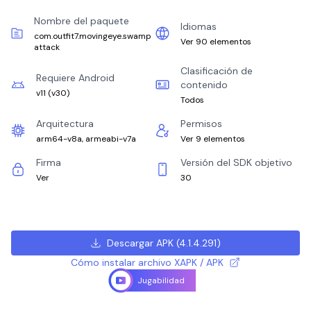
Nombre del paquete
Idiomas
com.outfit7.movingeye.swamp
Ver 90 elementos
attack
Clasificación de
Requiere Android
contenido
v11
(
v30
)
Todos
Arquitectura
Permisos
arm64-v8a, armeabi-v7a
Ver 9 elementos
Firma
Versión del SDK objetivo
Ver
30
Descargar APK
(
4.1.4.291
)
Cómo instalar archivo XAPK / APK
Jugabilidad