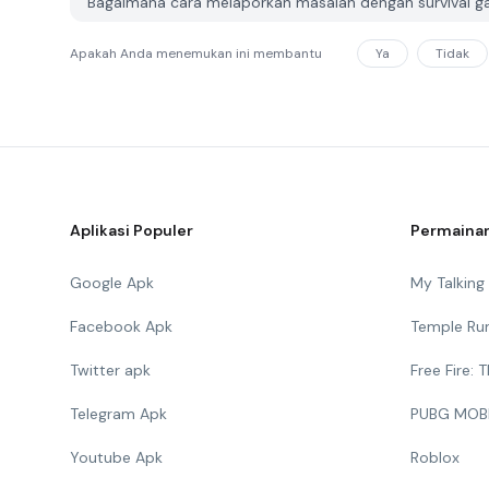
Bagaimana cara melaporkan masalah dengan survival g
Apakah Anda menemukan ini membantu
Ya
Tidak
Aplikasi Populer
Permainan
Google Apk
My Talkin
Facebook Apk
Temple Ru
Twitter apk
Free Fire:
Telegram Apk
PUBG MOB
Youtube Apk
Roblox