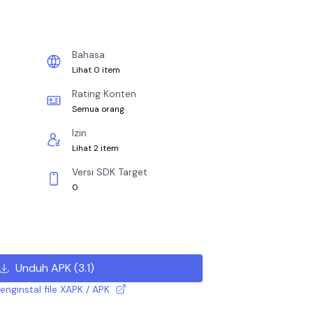
Bahasa
Lihat 0 item
Rating Konten
Semua orang
Izin
Lihat 2 item
Versi SDK Target
0
Unduh APK
(
3.1
)
nginstal file XAPK / APK