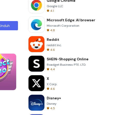
Google Chrome
Google LLC
4.1
Microsoft Edge: AI browser
Unduh
Microsoft Corporation
4.8
Reddit
reddit Inc.
4.6
SHEIN-Shopping Online
Roadget Business PTE. LTD.
4.4
X
X Corp.
4.6
One Stroke
Disney+
Disney
4.5