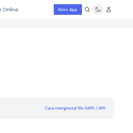
 Online
Kirim App
Cara menginstal file XAPK / APK