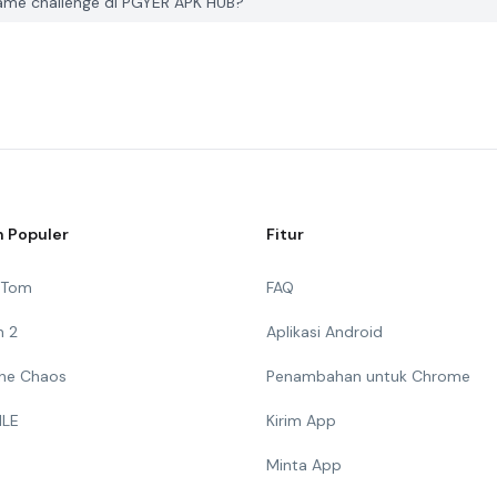
ame challenge di PGYER APK HUB?
 Populer
Fitur
g Tom
FAQ
n 2
Aplikasi Android
 The Chaos
Penambahan untuk Chrome
ILE
Kirim App
Minta App