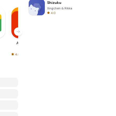
Shizuku
Xingchen & Rikka
4.0
AliExpress
Signal Private
Spotify - Music
Messenger
and Podcasts
4.5
4.3
4.6