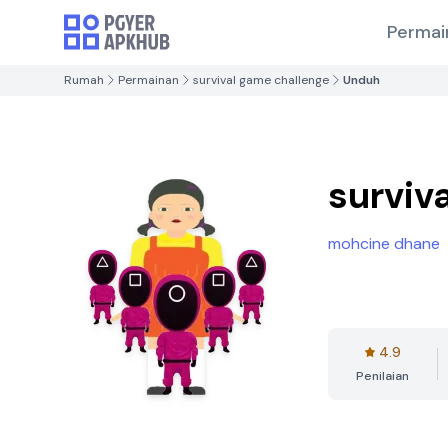
Permai
Rumah
Permainan
survival game challenge
Unduh
surviv
mohcine dhane
4.9
Penilaian