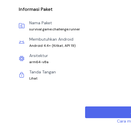
Informasi Paket
Nama Paket
survival.game.challenge.runner
Membutuhkan Android
Android 4.4+
(
Kitkat, API 19
)
Arsitektur
arm64-v8a
Tanda Tangan
Lihat
Cara me