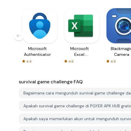
Microsoft
Microsoft
Blackmagi
Authenticator
Excel:
Camera
Spreadsheets
4.4
4.6
4.9
survival game challenge
FAQ
Bagaimana cara mengunduh survival game challenge da
Apakah survival game challenge di PGYER APK HUB grati
Apakah saya memerlukan akun untuk mengunduh surviv