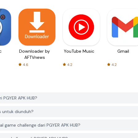
c
Downloader by
YouTube Music
Gmail
AFTVnews
4.6
4.2
4.2
ri PGYER APK HUB?
s untuk diunduh?
al game challenge dari PGYER APK HUB?