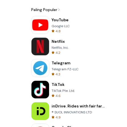
Paling Populer
YouTube
Google LLC
4.8
Netflix
Netflix, Inc.
4.2
Telegram
Telegram FZ-LLC
4.3
TikTok
TikTok Pte. Ltd.
4.6
inDrive. Rides with fair fares
® SUOL INNOVATIONS LTD
4.9