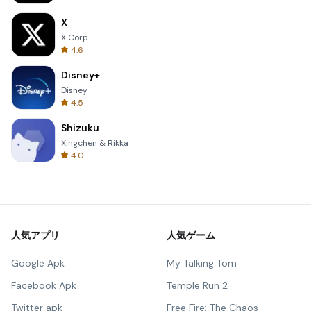
X
X Corp.
4.6
Disney+
Disney
4.5
Shizuku
Xingchen & Rikka
4.0
人気アプリ
人気ゲーム
Google Apk
My Talking Tom
Facebook Apk
Temple Run 2
Twitter apk
Free Fire: The Chaos