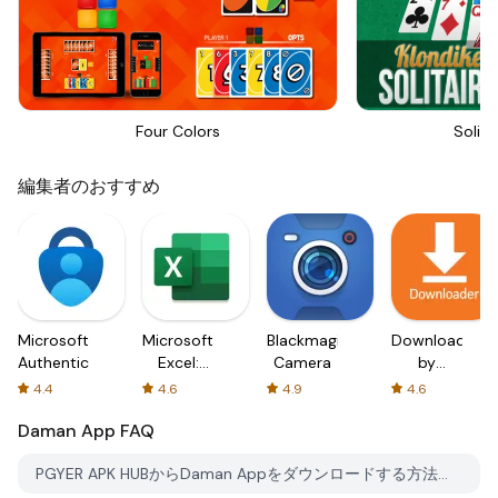
Four Colors
Solita
編集者のおすすめ
Microsoft
Microsoft
Blackmagic
Downloader
Authenticator
Excel:
Camera
by
Spreadsheets
AFTVnews
4.4
4.6
4.9
4.6
Daman App
FAQ
PGYER APK HUBからDaman Appをダウンロードする方法は？