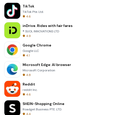
TikTok
TikTok Pte. Ltd.
4.6
inDrive. Rides with fair fares
® SUOL INNOVATIONS LTD
4.9
Google Chrome
Google LLC
4.1
Microsoft Edge: AI browser
Microsoft Corporation
4.8
Reddit
reddit Inc.
4.6
SHEIN-Shopping Online
Roadget Business PTE. LTD.
4.4