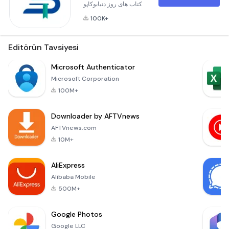
کتاب های روز دنیابوکاپو
به شما کمک می‌کند که
100K+
همیشه و همه‌جا با
مطالعه یا گوش دادن
فایل صوتی خلاصه‌ کتاب
Editörün Tavsiyesi
ها، نکات کلیدی آن‌ها را
دریافته و از زمان خود
Microsoft Authenticator
بهترین بهره‌وری را داشته
Microsoft Corporation
باشید. ایده‌های کاربردی
100M+
از صدها کتاب در
دسته‌بندی‌های مختلف را
Downloader by AFTVnews
از اپلیکیشن بوکاپو
دریافت ک
AFTVnews.com
10M+
AliExpress
Alibaba Mobile
500M+
Google Photos
Google LLC