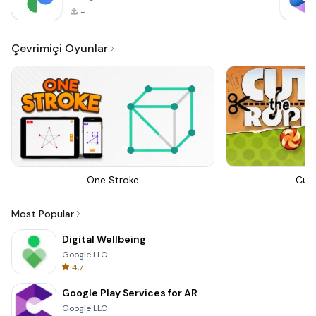
-
Çevrimiçi Oyunlar
One Stroke
Cut
Most Popular
Digital Wellbeing
Google LLC
4.7
Google Play Services for AR
Google LLC