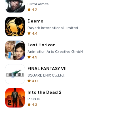
LilithGames
4.2
Deemo
Rayark International Limited
4.4
Lost Horizon
Animation Arts Creative GmbH
4.9
FINAL FANTASY VII
SQUARE ENIX Co.,Ltd.
4.0
Into the Dead 2
PIKPOK
4.3