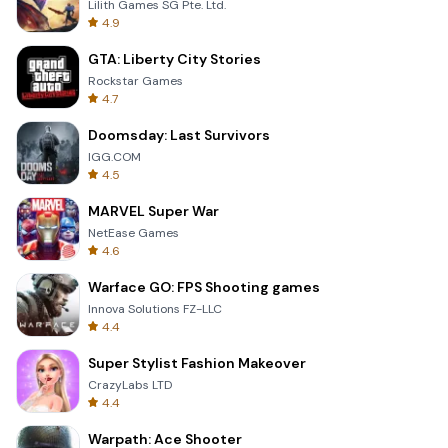
Lilith Games SG Pte. Ltd.
4.9
GTA: Liberty City Stories
Rockstar Games
4.7
Doomsday: Last Survivors
IGG.COM
4.5
MARVEL Super War
NetEase Games
4.6
Warface GO: FPS Shooting games
Innova Solutions FZ-LLC
4.4
Super Stylist Fashion Makeover
CrazyLabs LTD
4.4
Warpath: Ace Shooter