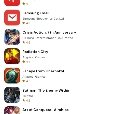
4.1
Samsung Email
Samsung Electronics Co., Ltd.
4.3
Crisis Action: 7th Anniversary
HK Hero Entertainment Co., Limited
4.6
Radiation City
Atypical Games
4.7
Escape from Chernobyl
Atypical Games
4.6
Batman: The Enemy Within
Telltale
4.6
Art of Conquest : Airships